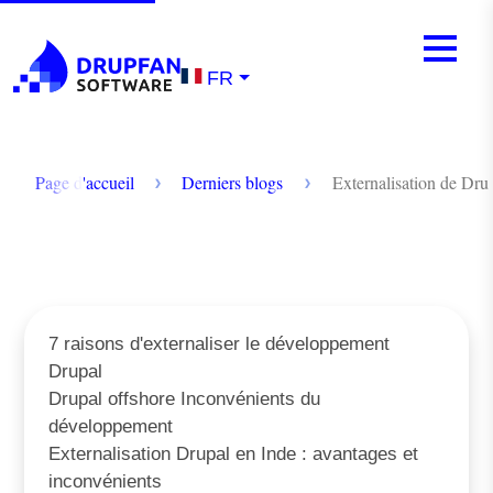
Skip to main content
Mobile m
Menu
FR
Fil d'Ariane
Page d'accueil
Derniers blogs
Externalisation de Dru
7 raisons d'externaliser le développement
Drupal
Drupal offshore Inconvénients du
développement
Externalisation Drupal en Inde : avantages et
inconvénients